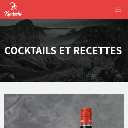
Se rendre au contenu
COCKTAILS ET RECETTES